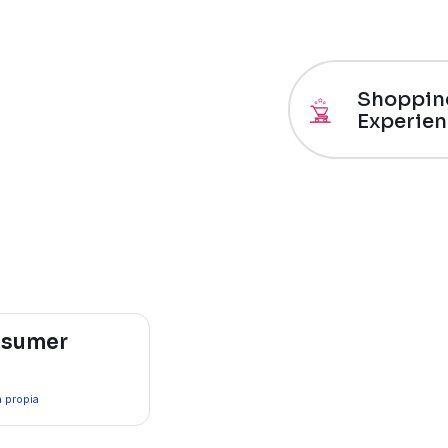
Shoppin
Experie
nsumer
 propia